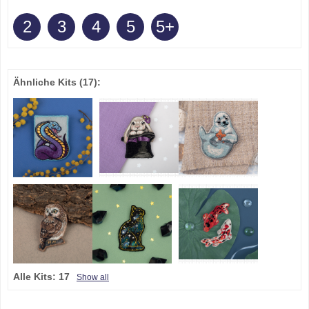
2
3
4
5
5+
Ähnliche Kits
(17)
:
Alle Kits:
17
Show all