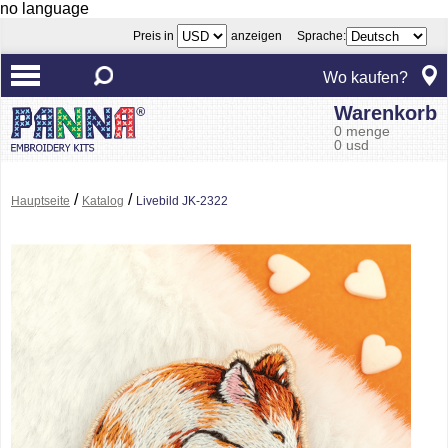
no language
Preis in
anzeigen Sprache:
Wo kaufen?
Warenkorb
0 menge
0 usd
/
/
Hauptseite
Katalog
Livebild JK-2322