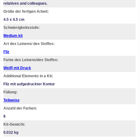
relatives and colleagues.
Größe der fertigen Arbeit:
4.5 x 4.5 cm
Schwierigkeitsstufe:
Medium kit
Art des Leinens/ des Stoffes:
Filz
Farbe des Leinens/des Stoffes:
WeiЯ mit Druck
Additional Elements in a Kit:
Filz mit aufgedruckter Kontur
Füllung:
Teilweise
Anzahl der Farben:
8
Kit-Gewicht:
0.032 kg