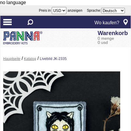
no language
Preis in
anzeigen Sprache:
Wo kaufen?
Warenkorb
0 menge
0 usd
/
/
Hauptseite
Katalog
Livebild JK-2335