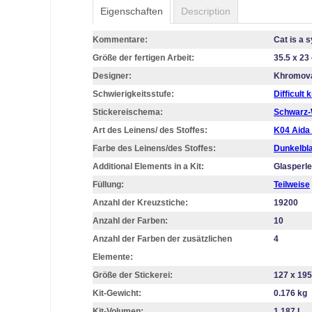
Eigenschaften
Description
Kommentare:
Cat is a 
Größe der fertigen Arbeit:
35.5 x 23
Designer:
Khromov
Schwierigkeitsstufe:
Difficult k
Stickereischema:
Schwarz-
Art des Leinens/ des Stoffes:
K04 Aida
Farbe des Leinens/des Stoffes:
Dunkelbl
Additional Elements in a Kit:
Glasperl
Füllung:
Teilweise
Anzahl der Kreuzstiche:
19200
Anzahl der Farben:
10
Anzahl der Farben der zusätzlichen
4
Elemente:
Größe der Stickerei:
127 х 195
Kit-Gewicht:
0.176 kg
Kit-Volumen:
1.187 L