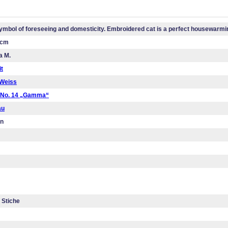
symbol of foreseeing and domesticity. Embroidered cat is a perfect housewarmin
 cm
a M.
it
Weiss
 No. 14 „Gamma“
au
en
 Stiche