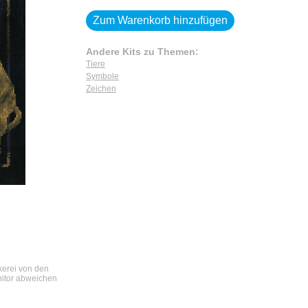
Zum Warenkorb hinzufügen
Andere Kits zu Themen:
Tiere
Symbole
Zeichen
ckerei von den
nitor abweichen