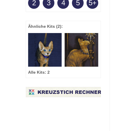
2
3
4
5
5+
Ähnliche Kits
(2)
:
Alle Kits:
2