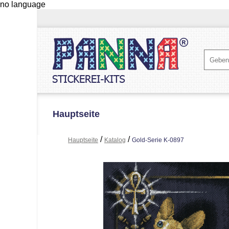
no language
Hauptseite
/
/
Hauptseite
Katalog
Gold-Serie K-0897