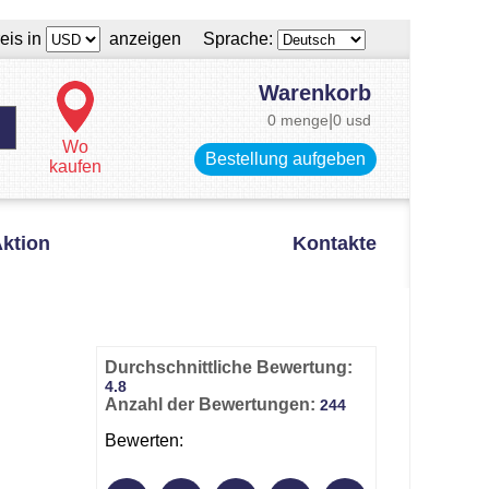
eis in
anzeigen Sprache:
Warenkorb
0 menge
|
0 usd
Wo
Bestellung aufgeben
kaufen
ktion
Kontakte
Durchschnittliche Bewertung:
4.8
Anzahl der Bewertungen:
244
Bewerten: