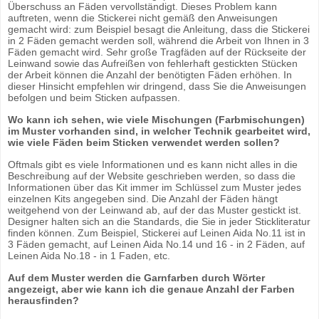
Überschuss an Fäden vervollständigt. Dieses Problem kann
auftreten, wenn die Stickerei nicht gemäß den Anweisungen
gemacht wird: zum Beispiel besagt die Anleitung, dass die Stickerei
in 2 Fäden gemacht werden soll, während die Arbeit von Ihnen in 3
Fäden gemacht wird. Sehr große Tragfäden auf der Rückseite der
Leinwand sowie das Aufreißen von fehlerhaft gestickten Stücken
der Arbeit können die Anzahl der benötigten Fäden erhöhen. In
dieser Hinsicht empfehlen wir dringend, dass Sie die Anweisungen
befolgen und beim Sticken aufpassen.
Wo kann ich sehen, wie viele Mischungen (Farbmischungen)
im Muster vorhanden sind, in welcher Technik gearbeitet wird,
wie viele Fäden beim Sticken verwendet werden sollen?
Oftmals gibt es viele Informationen und es kann nicht alles in die
Beschreibung auf der Website geschrieben werden, so dass die
Informationen über das Kit immer im Schlüssel zum Muster jedes
einzelnen Kits angegeben sind. Die Anzahl der Fäden hängt
weitgehend von der Leinwand ab, auf der das Muster gestickt ist.
Designer halten sich an die Standards, die Sie in jeder Stickliteratur
finden können. Zum Beispiel, Stickerei auf Leinen Aida No.11 ist in
3 Fäden gemacht, auf Leinen Aida No.14 und 16 - in 2 Fäden, auf
Leinen Aida No.18 - in 1 Faden, etc.
Auf dem Muster werden die Garnfarben durch Wörter
angezeigt, aber wie kann ich die genaue Anzahl der Farben
herausfinden?