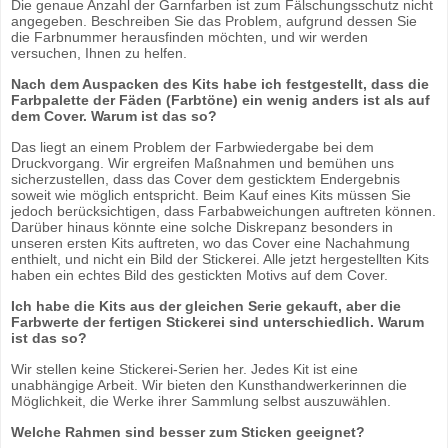
Die genaue Anzahl der Garnfarben ist zum Fälschungsschutz nicht
angegeben. Beschreiben Sie das Problem, aufgrund dessen Sie
die Farbnummer herausfinden möchten, und wir werden
versuchen, Ihnen zu helfen.
Nach dem Auspacken des Kits habe ich festgestellt, dass die
Farbpalette der Fäden (Farbtöne) ein wenig anders ist als auf
dem Cover. Warum ist das so?
Das liegt an einem Problem der Farbwiedergabe bei dem
Druckvorgang. Wir ergreifen Maßnahmen und bemühen uns
sicherzustellen, dass das Cover dem gesticktem Endergebnis
soweit wie möglich entspricht. Beim Kauf eines Kits müssen Sie
jedoch berücksichtigen, dass Farbabweichungen auftreten können.
Darüber hinaus könnte eine solche Diskrepanz besonders in
unseren ersten Kits auftreten, wo das Cover eine Nachahmung
enthielt, und nicht ein Bild der Stickerei. Alle jetzt hergestellten Kits
haben ein echtes Bild des gestickten Motivs auf dem Cover.
Ich habe die Kits aus der gleichen Serie gekauft, aber die
Farbwerte der fertigen Stickerei sind unterschiedlich. Warum
ist das so?
Wir stellen keine Stickerei-Serien her. Jedes Kit ist eine
unabhängige Arbeit. Wir bieten den Kunsthandwerkerinnen die
Möglichkeit, die Werke ihrer Sammlung selbst auszuwählen.
Welche Rahmen sind besser zum Sticken geeignet?