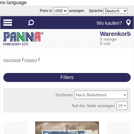
no language
Preis in
anzeigen Sprache:
Wo kaufen?
Warenkorb
0 menge
0 usd
/
/
Hauptseite
Katalog
Filters
Sortieren
Auf der Seite anzeigen