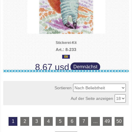
Stickerei-Kit
Art.: 8-233
8.67 usd
Demnächst
Sortieren
Auf der Seite anzeigen
1
2
3
4
5
6
7
…
49
50