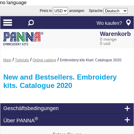
no language
Preis in
anzeigen Sprache:
Wo kaufen?
Warenkorb
0 menge
0 usd
/
/
/
Main
Tutorials
Online catalog
Embroidery kits Klart. Catalogue 2020
New and Bestsellers. Embroidery
kits. Catalogue 2020
Geschäftsbedingungen
®
Über PANNA