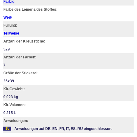
Farbig
Farbe des Leinens/des Stoffes:
WeiЯ
Füllung:
Teilweise
Anzahl der Kreuzstiche:
529
Anzahl der Farben:
7
Größe der Stickerei:
35х39
Kit-Gewicht:
0.023 kg
Kit-Volumen:
0.215 L
Anweisungen:
Anweisungen auf DE, EN, FR, IT, ES, RU eingeschlossen.