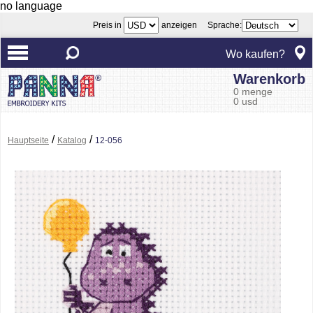
no language
Preis in
anzeigen Sprache:
Wo kaufen?
Warenkorb
0 menge
0 usd
/
/
Hauptseite
Katalog
12-056