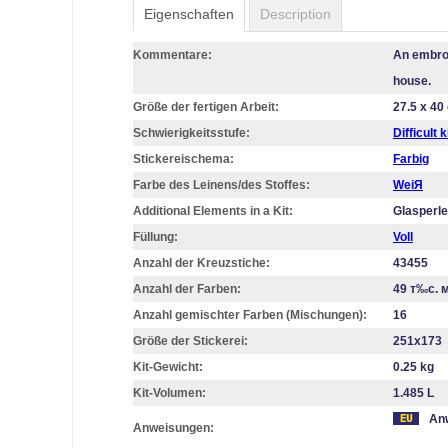
Eigenschaften
Description
Kommentare:
An embroi
house.
Größe der fertigen Arbeit:
27.5 x 40
Schwierigkeitsstufe:
Difficult k
Stickereischema:
Farbig
Farbe des Leinens/des Stoffes:
WeiЯ
Additional Elements in a Kit:
Glasperl
Füllung:
Voll
Anzahl der Kreuzstiche:
43455
Anzahl der Farben:
49 т‰с. 
Anzahl gemischter Farben (Mischungen):
16
Größe der Stickerei:
251х173
Kit-Gewicht:
0.25 kg
Kit-Volumen:
1.485 L
Anw
Anweisungen: