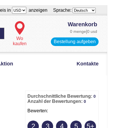
eis in
anzeigen Sprache:
Warenkorb
0 menge
|
0 usd
Wo
Bestellung aufgeben
kaufen
ktion
Kontakte
Durchschnittliche Bewertung:
0
Anzahl der Bewertungen:
0
Bewerten:
2
3
4
5
5+