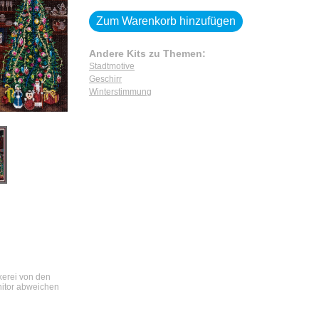
Zum Warenkorb hinzufügen
Andere Kits zu Themen:
Stadtmotive
Geschirr
Winterstimmung
ckerei von den
nitor abweichen