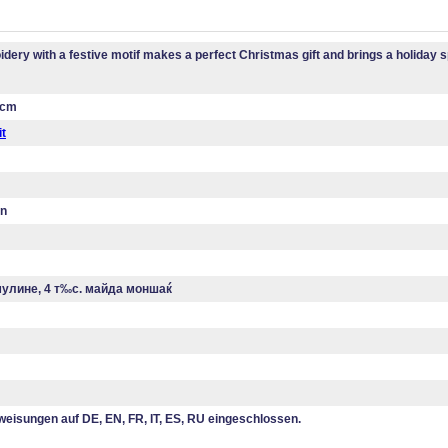
dery with a festive motif makes a perfect Christmas gift and brings a holiday sp
 cm
it
en
мулине, 4 т‰с. майда моншаќ
eisungen auf DE, EN, FR, IT, ES, RU eingeschlossen.