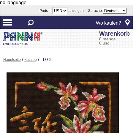
no language
Preis in
anzeigen Sprache:
Wo kaufen?
Warenkorb
0 menge
0 usd
/
/
Hauptseite
Katalog
I-1385