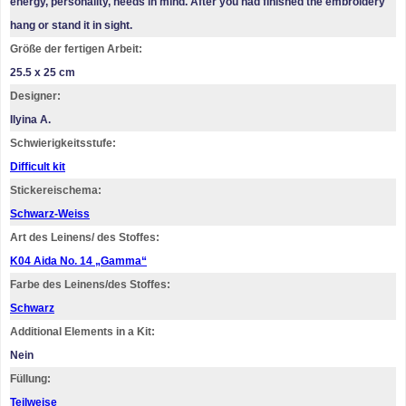
energy, personality, needs in mind. After you had finished the embroidery
hang or stand it in sight.
Größe der fertigen Arbeit:
25.5 x 25 cm
Designer:
Ilyina A.
Schwierigkeitsstufe:
Difficult kit
Stickereischema:
Schwarz-Weiss
Art des Leinens/ des Stoffes:
K04 Aida No. 14 „Gamma“
Farbe des Leinens/des Stoffes:
Schwarz
Additional Elements in a Kit:
Nein
Füllung:
Teilweise