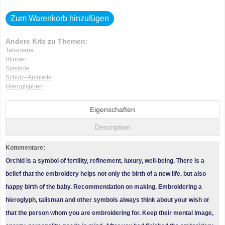
Zum Warenkorb hinzufügen
Andere Kits zu Themen:
Talismane
Blumen
Symbole
Schutz–Amulette
Hieroglyphen
Eigenschaften
Description
Kommentare:
Orchid is a symbol of fertility, refinement, luxury, well-being. There is a
belief that the embroidery helps not only the birth of a new life, but also
happy birth of the baby. Recommendation on making. Embroidering a
hieroglyph, talisman and other symbols always think about your wish or
that the person whom you are embroidering for. Keep their mental image,