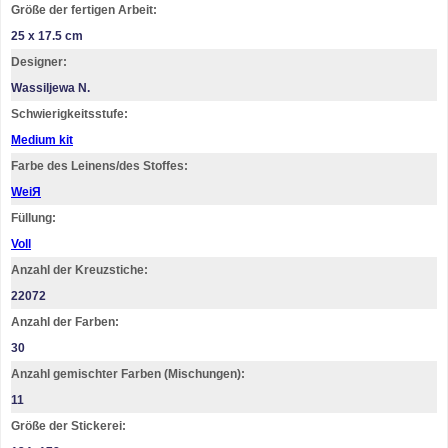
Größe der fertigen Arbeit:
25 x 17.5 cm
Designer:
Wassiljewa N.
Schwierigkeitsstufe:
Medium kit
Farbe des Leinens/des Stoffes:
WeiЯ
Füllung:
Voll
Anzahl der Kreuzstiche:
22072
Anzahl der Farben:
30
Anzahl gemischter Farben (Mischungen):
11
Größe der Stickerei: