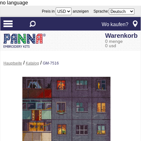
no language
Preis in
anzeigen Sprache:
Wo kaufen?
Warenkorb
0 menge
0 usd
/
/
Hauptseite
Katalog
GM-7516