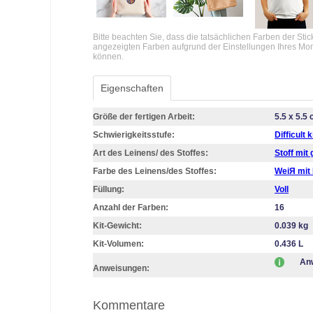
Bitte beachten Sie, dass die tatsächlichen Farben der Sti
angezeigten Farben aufgrund der Einstellungen Ihres Mo
können.
Eigenschaften
Größe der fertigen Arbeit:
5.5 x 5.5
Schwierigkeitsstufe:
Difficult k
Art des Leinens/ des Stoffes:
Stoff mit
Farbe des Leinens/des Stoffes:
WeiЯ mit
Füllung:
Voll
Anzahl der Farben:
16
Kit-Gewicht:
0.039 kg
Kit-Volumen:
0.436 L
Anw
Anweisungen:
Kommentare