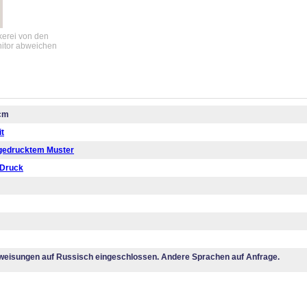
ckerei von den
nitor abweichen
 cm
it
 gedrucktem Muster
 Druck
eisungen auf Russisch eingeschlossen. Andere Sprachen auf Anfrage.