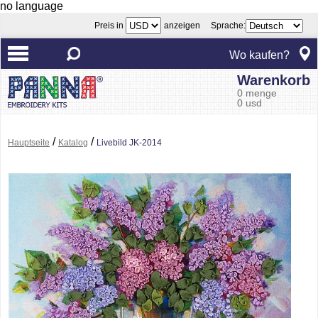
no language
Preis in
anzeigen Sprache:
Wo kaufen?
Warenkorb
0 menge
0 usd
/
/
Hauptseite
Katalog
Livebild JK-2014