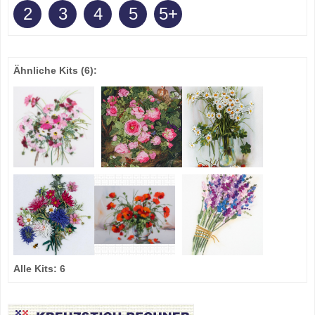
2
3
4
5
5+
Ähnliche Kits
(6)
:
Alle Kits:
6