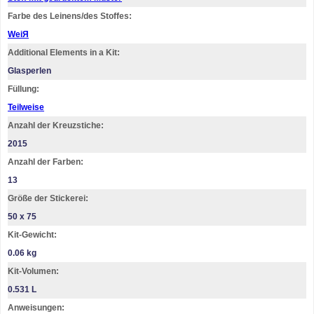
Farbe des Leinens/des Stoffes:
WeiЯ
Additional Elements in a Kit:
Glasperlen
Füllung:
Teilweise
Anzahl der Kreuzstiche:
2015
Anzahl der Farben:
13
Größe der Stickerei:
50 х 75
Kit-Gewicht:
0.06 kg
Kit-Volumen:
0.531 L
Anweisungen: