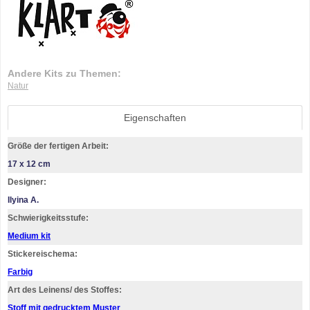
Andere Kits zu Themen:
Natur
Eigenschaften
Größe der fertigen Arbeit:
17 x 12 cm
Designer:
Ilyina A.
Schwierigkeitsstufe:
Medium kit
Stickereischema:
Farbig
Art des Leinens/ des Stoffes:
Stoff mit gedrucktem Muster