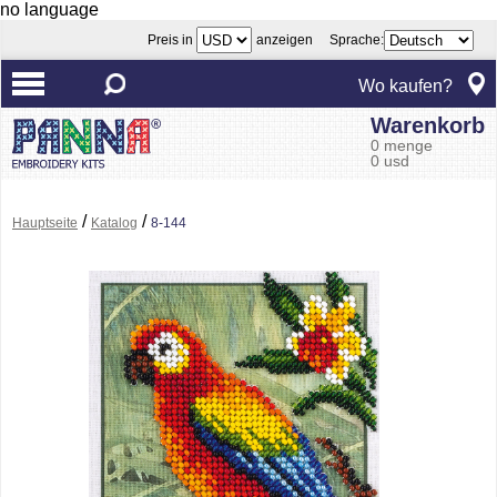
no language
Preis in
anzeigen Sprache:
Wo kaufen?
Warenkorb
0 menge
0 usd
/
/
Hauptseite
Katalog
8-144