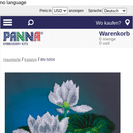
no language
Preis in
anzeigen Sprache:
Wo kaufen?
Warenkorb
0 menge
0 usd
/
/
Hauptseite
Katalog
BN-5004