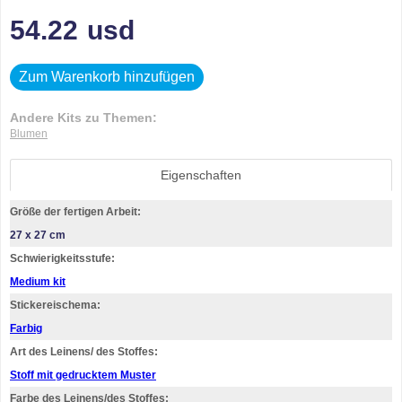
54.22
usd
Zum Warenkorb hinzufügen
Andere Kits zu Themen:
Blumen
Eigenschaften
Größe der fertigen Arbeit:
27 x 27 cm
Schwierigkeitsstufe:
Medium kit
Stickereischema:
Farbig
Art des Leinens/ des Stoffes:
Stoff mit gedrucktem Muster
Farbe des Leinens/des Stoffes: