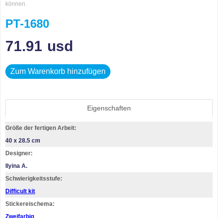
können.
PT-1680
71.91
usd
Zum Warenkorb hinzufügen
Eigenschaften
Größe der fertigen Arbeit:
40 x 28.5 cm
Designer:
Ilyina A.
Schwierigkeitsstufe:
Difficult kit
Stickereischema:
Zweifarbig