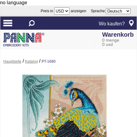
no language
Preis in
anzeigen Sprache:
Wo kaufen?
Warenkorb
0 menge
0 usd
/
/
Hauptseite
Katalog
PT-1680