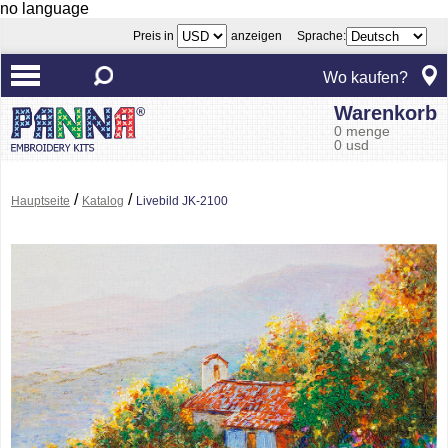
no language
Preis in
anzeigen Sprache:
Wo kaufen?
Warenkorb
0 menge
0 usd
/
/
Hauptseite
Katalog
Livebild JK-2100