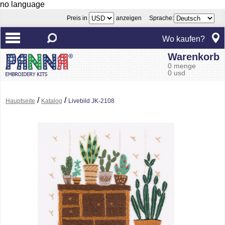
no language
Preis in
anzeigen Sprache:
Wo kaufen?
Warenkorb
0 menge
0 usd
/
/
Hauptseite
Katalog
Livebild JK-2108