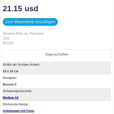
21.15
usd
Zum Warenkorb hinzufügen
Andere Kits zu Themen:
Tiere
Blumen
Eigenschaften
Größe der fertigen Arbeit:
15 x 10 cm
Designer:
Burova V.
Schwierigkeitsstufe:
Medium kit
Stickereischema:
Anleitungen mit Fotos