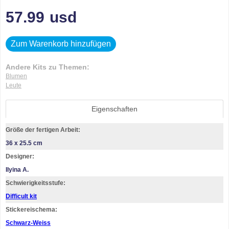
57.99
usd
Zum Warenkorb hinzufügen
Andere Kits zu Themen:
Blumen
Leute
Eigenschaften
Größe der fertigen Arbeit:
36 x 25.5 cm
Designer:
Ilyina A.
Schwierigkeitsstufe:
Difficult kit
Stickereischema:
Schwarz-Weiss