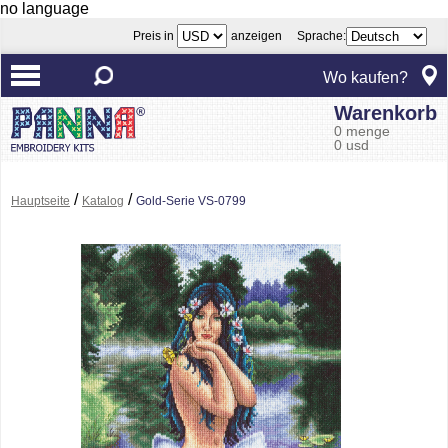
no language
Preis in
anzeigen Sprache:
Wo kaufen?
Warenkorb
0 menge
0 usd
/
/
Hauptseite
Katalog
Gold-Serie VS-0799