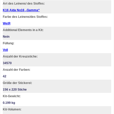
Art des Leinens/ des Stoffes:
K16 Aida No16 „Gamma“
Farbe des Leinens/des Stoffes:
WeiЯ
Additional Elements in a Kit:
Nein
Füllung:
Voll
Anzahl der Kreuzstiche:
34570
Anzahl der Farben:
42
Größe der Stickerei:
156 х 220 Stiche
Kit-Gewicht:
0.199 kg
Kit-Volumen: