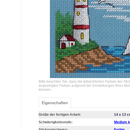
Bitte beachten Sie, dass die tatsächlichen Farben der Sti
angezeigten Farben aufgrund der Einstellungen Ihres Mo
können.
Eigenschaften
Größe der fertigen Arbeit:
14 x 13 
Schwierigkeitsstufe:
Medium k
Stickereischema:
Farbig