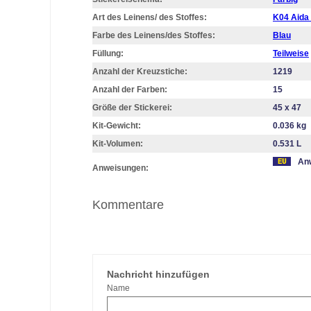
Art des Leinens/ des Stoffes:
K04 Aida
Farbe des Leinens/des Stoffes:
Blau
Füllung:
Teilweise
Anzahl der Kreuzstiche:
1219
Anzahl der Farben:
15
Größe der Stickerei:
45 х 47
Kit-Gewicht:
0.036 kg
Kit-Volumen:
0.531 L
Anw
Anweisungen:
Kommentare
Nachricht hinzufügen
Name