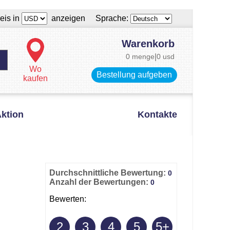
eis in
anzeigen Sprache:
Warenkorb
0 menge
|
0 usd
Wo
Bestellung aufgeben
kaufen
ktion
Kontakte
Durchschnittliche Bewertung:
0
Anzahl der Bewertungen:
0
Bewerten:
2
3
4
5
5+