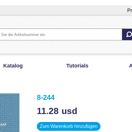
Pr
Katalog
Tutorials
A
8-244
11.28
usd
Zum Warenkorb hinzufügen