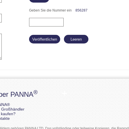
Geben Sie die Nummer ein
856287
®
ber PANNA
NNA®
 Großhändler
 kaufen?
takte
ildern gehören PANNA LTD. Das vollständige oder teilweise Kopieren, die Reprodu