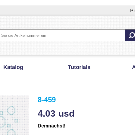
Pr
Katalog
Tutorials
A
8-459
4.03
usd
Demnächst!