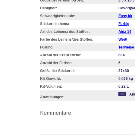
Größe der fertigen Arbeit:
8.5 x 10 
Designer:
Gevorgya
Schwierigkeitsstufe:
Easy kit
Stickereischema:
Farbig
Art des Leinens/ des Stoffes:
Aida 14
Farbe des Leinens/des Stoffes:
WeiЯ
Füllung:
Teilweise
Anzahl der Kreuzstiche:
664
Anzahl der Farben:
6
Größe der Stickerei:
37х30
Kit-Gewicht:
0.026 kg
Kit-Volumen:
0.22 L
Anw
Anweisungen:
Kommentare