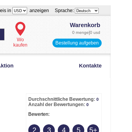
eis in
anzeigen Sprache:
Warenkorb
0 menge
|
0 usd
Wo
Bestellung aufgeben
kaufen
ktion
Kontakte
Durchschnittliche Bewertung:
0
Anzahl der Bewertungen:
0
Bewerten:
2
3
4
5
5+