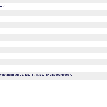
cm
n K.
eisungen auf DE, EN, FR, IT, ES, RU eingeschlossen.