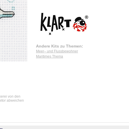
Andere Kits zu Themen:
Meer– und Flussbewohner
Maritimes Thema
ckerei von den
nitor abweichen