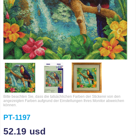
Bitte beachten Sie, dass die tatsächlichen Farben der Stickerei von den
angezeigten Farben aufgrund der Einstellungen Ihres Monitor abweichen
können.
PT-1197
52.19
usd