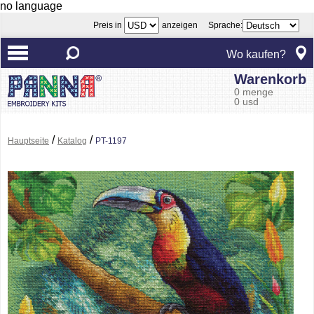
no language
Preis in
anzeigen Sprache:
Wo kaufen?
Warenkorb
0 menge
0 usd
/
/
Hauptseite
Katalog
PT-1197