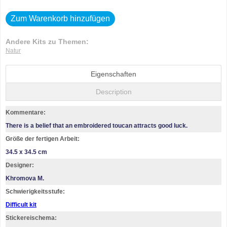
Zum Warenkorb hinzufügen
Andere Kits zu Themen:
Natur
Eigenschaften
Description
Kommentare:
There is a belief that an embroidered toucan attracts good luck.
Größe der fertigen Arbeit:
34.5 x 34.5 cm
Designer:
Khromova M.
Schwierigkeitsstufe:
Difficult kit
Stickereischema: