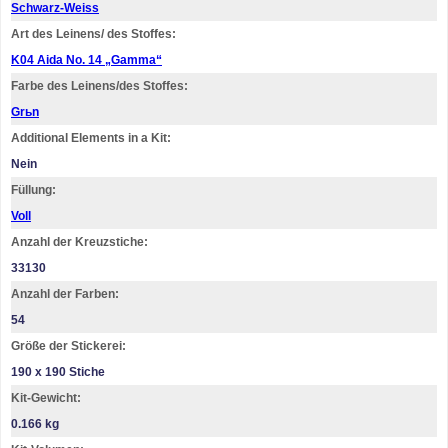
Schwarz-Weiss
Art des Leinens/ des Stoffes:
K04 Aida No. 14 „Gamma“
Farbe des Leinens/des Stoffes:
Grьn
Additional Elements in a Kit:
Nein
Füllung:
Voll
Anzahl der Kreuzstiche:
33130
Anzahl der Farben:
54
Größe der Stickerei:
190 х 190 Stiche
Kit-Gewicht:
0.166 kg