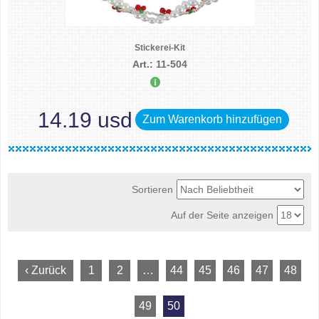
Stickerei-Kit
Art.: 11-504
14.19 usd
Zum Warenkorb hinzufügen
Sortieren
Auf der Seite anzeigen
‹ Zurück
1
2
…
44
45
46
47
48
49
50