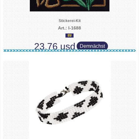
Stickerei-Kit
Art.: I-1688
23.76 usd
Demnächst