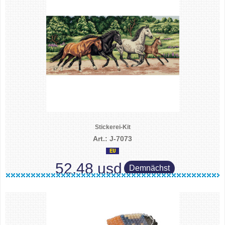
Stickerei-Kit
Art.: J-7073
52.48 usd
Demnächst