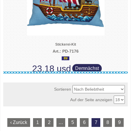
Stickerei-Kit
Art.: PD-7176
23.18 usd
Demnächst
Sortieren
Auf der Seite anzeigen
‹ Zurück
1
2
…
5
6
7
8
9