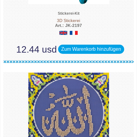
Stickerei-Kit
3D Stickerei
Art.: JK-2197
12.44 usd
Zum Warenkorb hinzufügen