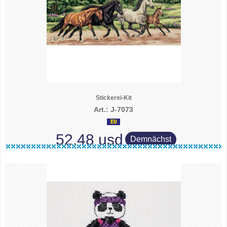
Stickerei-Kit
Art.: J-7073
52.48 usd
Demnächst