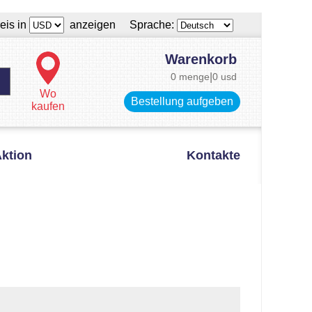
eis in
anzeigen Sprache:
Warenkorb
0 menge
|
0 usd
Wo
Bestellung aufgeben
kaufen
ktion
Kontakte