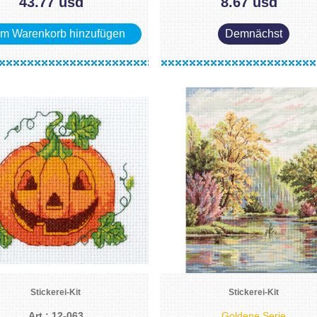
43.77 usd
8.67 usd
m Warenkorb hinzufügen
Demnächst
Stickerei-Kit
Stickerei-Kit
Art.: 12-063
Goldene Serie