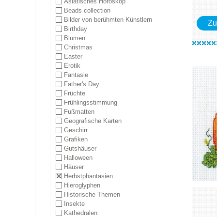
Asiatisches Horoskop
Beads collection
Bilder von berühmten Künstlern
Zu
Birthday
Blumen
Christmas
Easter
Erotik
Fantasie
Father's Day
Früchte
Frühlingsstimmung
Fußmatten
Geografische Karten
Geschirr
Grafiken
Gutshäuser
Halloween
Häuser
Herbstphantasien
Hieroglyphen
Historische Themen
Insekte
Kathedralen