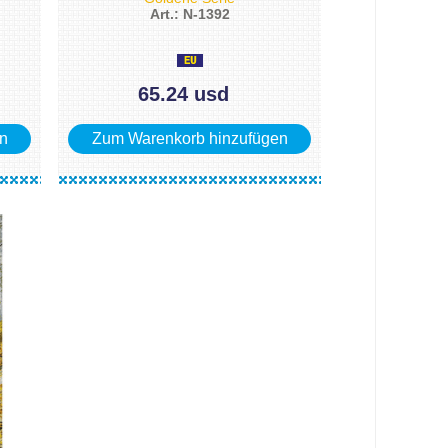
Art.: N-1392
65.24 usd
n
Zum Warenkorb hinzufügen