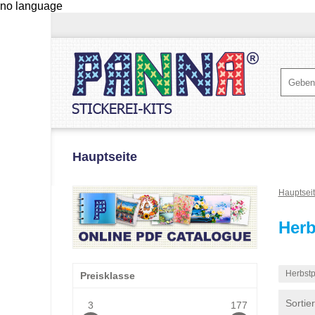
no language
Hauptseite
Hauptsei
Herb
Herbstp
Preisklasse
Sortie
3
177