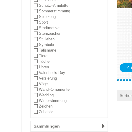
Schutz–Amulette
Sommerstimmung
Spielzeug
Sport
Stadtmotive
Sternzeichen
Stillleben
Symbole
Talismane
Tiere
Tücher
Uhren
Zu
Valentine's Day
Verzierung
Vögel
Wand–Ornamente
Wedding
Sortie
Winterstimmung
Zeichen
Zubehör
Sammlungen