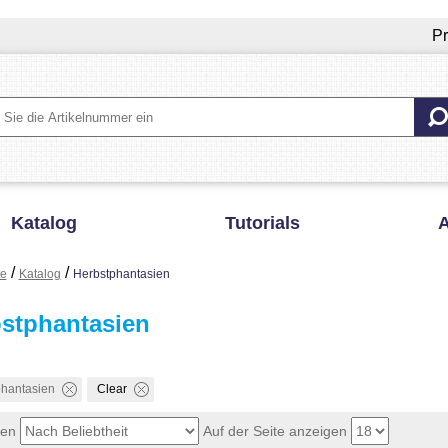
Pr
Katalog
Tutorials
A
/
/
te
Katalog
Herbstphantasien
stphantasien
hantasien
Clear
ren
Auf der Seite anzeigen