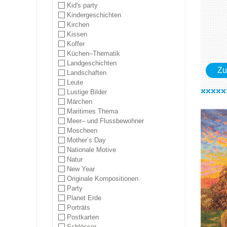
Kid's party
Kindergeschichten
Kirchen
Kissen
Koffer
Küchen–Thematik
Landgeschichten
Zu
Landschaften
Leute
Lustige Bilder
Märchen
Maritimes Thema
Meer– und Flussbewohner
Moscheen
Mother’s Day
Nationale Motive
Natur
New Year
Originale Kompositionen
Party
Planet Erde
Porträts
Postkarten
Schlösser