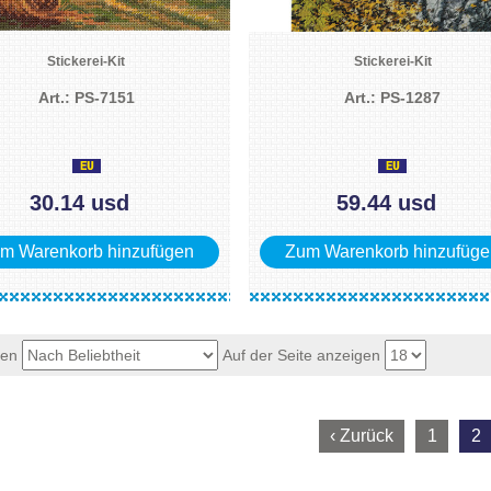
Stickerei-Kit
Stickerei-Kit
Art.: PS-7151
Art.: PS-1287
30.14 usd
59.44 usd
m Warenkorb hinzufügen
Zum Warenkorb hinzufüge
ren
Auf der Seite anzeigen
‹ Zurück
1
2