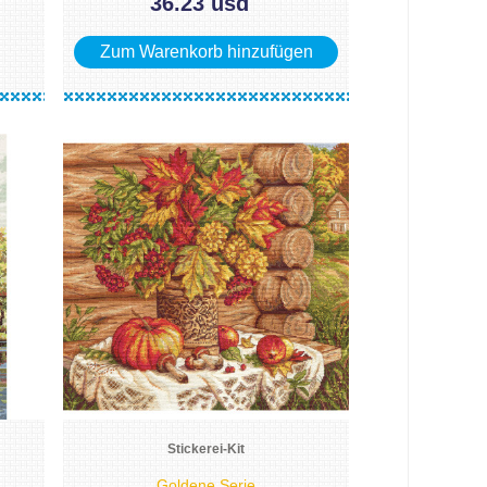
36.23 usd
Zum Warenkorb hinzufügen
Stickerei-Kit
Goldene Serie