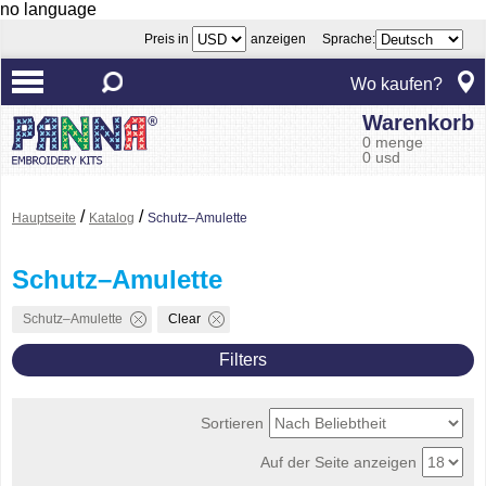
no language
Preis in
anzeigen Sprache:
Wo kaufen?
Warenkorb
0 menge
0 usd
/
/
Hauptseite
Katalog
Schutz–Amulette
Schutz–Amulette
Schutz–Amulette
Clear
Filters
Sortieren
Auf der Seite anzeigen