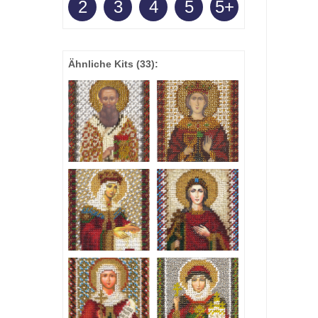
2
3
4
5
5+
Ähnliche Kits
(33)
: