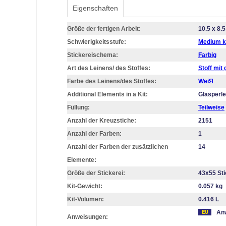
Eigenschaften
Größe der fertigen Arbeit:
10.5 x 8.
Schwierigkeitsstufe:
Medium k
Stickereischema:
Farbig
Art des Leinens/ des Stoffes:
Stoff mit
Farbe des Leinens/des Stoffes:
WeiЯ
Additional Elements in a Kit:
Glasperl
Füllung:
Teilweise
Anzahl der Kreuzstiche:
2151
Anzahl der Farben:
1
Anzahl der Farben der zusätzlichen
14
Elemente:
Größe der Stickerei:
43х55 St
Kit-Gewicht:
0.057 kg
Kit-Volumen:
0.416 L
Anw
Anweisungen: