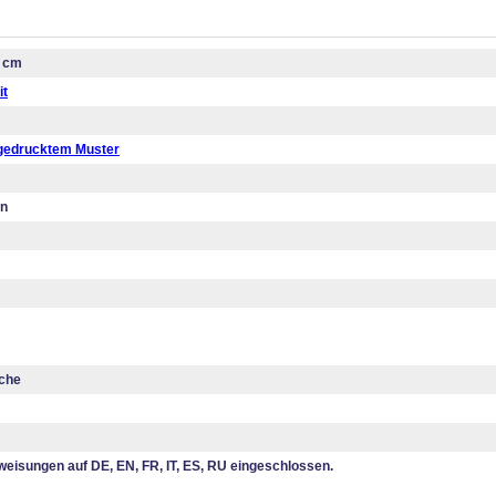
5 cm
it
 gedrucktem Muster
en
iche
eisungen auf DE, EN, FR, IT, ES, RU eingeschlossen.