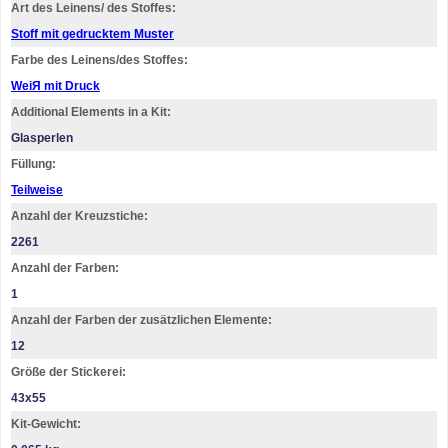
Art des Leinens/ des Stoffes:
Stoff mit gedrucktem Muster
Farbe des Leinens/des Stoffes:
WeiЯ mit Druck
Additional Elements in a Kit:
Glasperlen
Füllung:
Teilweise
Anzahl der Kreuzstiche:
2261
Anzahl der Farben:
1
Anzahl der Farben der zusätzlichen Elemente:
12
Größe der Stickerei:
43х55
Kit-Gewicht: