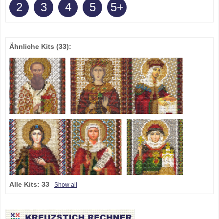
2
3
4
5
5+
Ähnliche Kits
(33)
:
Alle Kits:
33
Show all