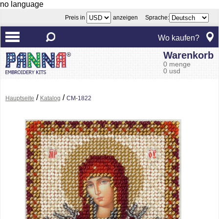
no language
Preis in
anzeigen Sprache:
Wo kaufen?
Warenkorb
0 menge
0 usd
/
/
Hauptseite
Katalog
CM-1822