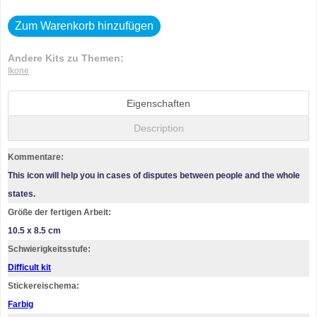
Zum Warenkorb hinzufügen
Andere Kits zu Themen:
Ikone
Eigenschaften
Description
Kommentare:
This icon will help you in cases of disputes between people and the whole
states.
Größe der fertigen Arbeit:
10.5 x 8.5 cm
Schwierigkeitsstufe:
Difficult kit
Stickereischema:
Farbig