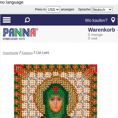
no language
Preis in
anzeigen Sprache:
Wo kaufen?
Warenkorb
0 menge
0 usd
/
/
Hauptseite
Katalog
CM-1465