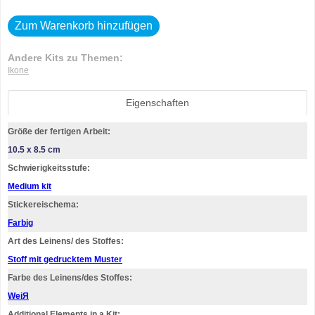
Zum Warenkorb hinzufügen
Andere Kits zu Themen:
Ikone
Eigenschaften
Größe der fertigen Arbeit:
10.5 x 8.5 cm
Schwierigkeitsstufe:
Medium kit
Stickereischema:
Farbig
Art des Leinens/ des Stoffes:
Stoff mit gedrucktem Muster
Farbe des Leinens/des Stoffes:
WeiЯ
Additional Elements in a Kit: