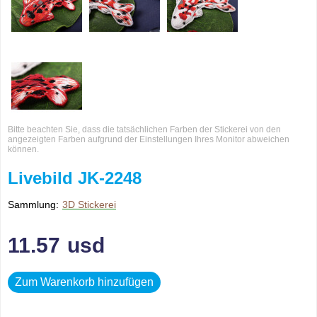
Bitte beachten Sie, dass die tatsächlichen Farben der Stickerei von den
angezeigten Farben aufgrund der Einstellungen Ihres Monitor abweichen
können.
Livebild JK-2248
Sammlung:
3D Stickerei
11.57
usd
Zum Warenkorb hinzufügen