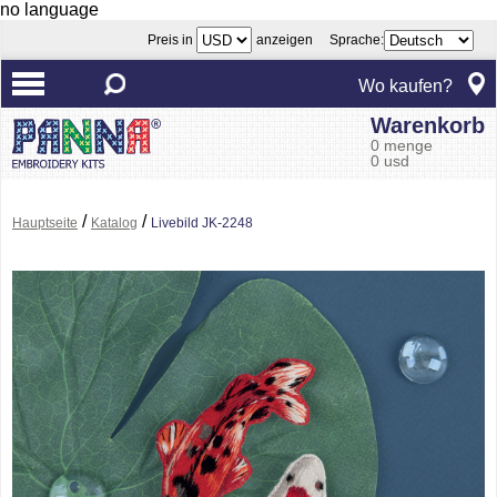
no language
Preis in
anzeigen Sprache:
Wo kaufen?
Warenkorb
0 menge
0 usd
/
/
Hauptseite
Katalog
Livebild JK-2248