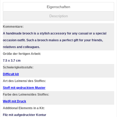
Eigenschaften
Description
Kommentare:
A handmade brooch is a stylish accessory for any casual or a special
occasion outfit. Such a brooch makes a perfect gift for your friends,
relatives and colleagues.
Größe der fertigen Arbeit:
7.5 x 3.7 cm
Schwierigkeitsstufe:
Difficult kit
Art des Leinens/ des Stoffes:
Stoff mit gedrucktem Muster
Farbe des Leinens/des Stoffes:
WeiЯ mit Druck
Additional Elements in a Kit:
Filz mit aufgedruckter Kontur